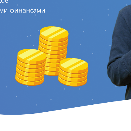
кое
ыми финансами